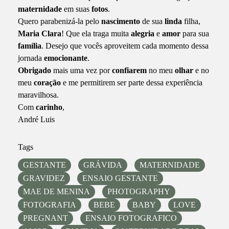
maternidade
em suas
fotos
.
Quero parabenizá-la pelo
nascimento
de sua
linda
filha,
Maria
Clara
! Que ela traga muita
alegria
e
amor
para sua
família
. Desejo que vocês aproveitem cada momento dessa
jornada
emocionante
.
Obrigado
mais uma vez por
confiarem
no meu
olhar
e no
meu
coração
e me permitirem ser parte dessa experiência
maravilhosa.
Com
carinho
,
André Luis
Tags
GESTANTE
GRÁVIDA
MATERNIDADE
GRAVIDEZ
ENSAIO GESTANTE
MAE DE MENINA
PHOTOGRAPHY
FOTOGRAFIA
BEBE
BABY
LOVE
PREGNANT
ENSAIO FOTOGRAFICO